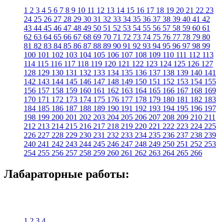
1
2
3
4
5
6
7
8
9
10
11
12
13
14
15
16
17
18
19
20
21
22
23
24
25
26
27
28
29
30
31
32
33
34
35
36
37
38
39
40
41
42
43
44
45
46
47
48
49
50
51
52
53
54
55
56
57
58
59
60
61
62
63
64
65
66
67
68
69
70
71
72
73
74
75
76
77
78
79
80
81
82
83
84
85
86
87
88
89
90
91
92
93
94
95
96
97
98
99
100
101
102
103
104
105
106
107
108
109
110
111
112
113
114
115
116
117
118
119
120
121
122
123
124
125
126
127
128
129
130
131
132
133
134
135
136
137
138
139
140
141
142
143
144
145
146
147
148
149
150
151
152
153
154
155
156
157
158
159
160
161
162
163
164
165
166
167
168
169
170
171
172
173
174
175
176
177
178
179
180
181
182
183
184
185
186
187
188
189
190
191
192
193
194
195
196
197
198
199
200
201
202
203
204
205
206
207
208
209
210
211
212
213
214
215
216
217
218
219
220
221
222
223
224
225
226
227
228
229
230
231
232
233
234
235
236
237
238
239
240
241
242
243
244
245
246
247
248
249
250
251
252
253
254
255
256
257
258
259
260
261
262
263
264
265
266
Лабараторные работы:
1
2
3
4