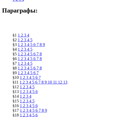
Параграфы:
§1
1
2
3
4
§2
1
2
3
4
5
§3
1
2
3
4
5
6
7
8
9
§4
1
2
3
4
5
§5
1
2
3
4
5
6
7
8
§6
1
2
3
4
5
6
7
8
§7
1
2
3
4
5
§8
1
2
3
4
5
6
7
8
§9
1
2
3
4
5
6
7
§10
1
2
3
4
5
6
7
§11
1
2
3
4
5
6
7
8
9
10
11
12
13
§12
1
2
3
4
5
§13
1
2
3
4
5
6
§14
1
2
3
4
§15
1
2
3
4
5
§16
1
2
3
4
5
6
§17
1
2
3
4
5
6
7
8
9
§18
1
2
3
4
5
6