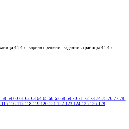
раница 44-45 - вариант решения заданий страницы 44-45
7
58-59
60-61
62-63
64-65
66-67
68-69
70-71
72-73
74-75
76-77
78-
-115
116-117
118-119
120-121
122-123
124-125
126-128