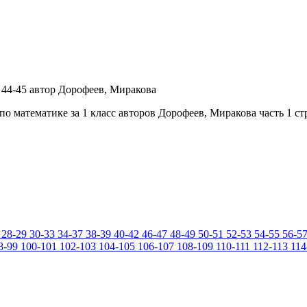
о математике за 1 класс авторов Дорофеев, Миракова часть 1 ст
28-29
30-33
34-37
38-39
40-42
46-47
48-49
50-51
52-53
54-55
56-5
8-99
100-101
102-103
104-105
106-107
108-109
110-111
112-113
114