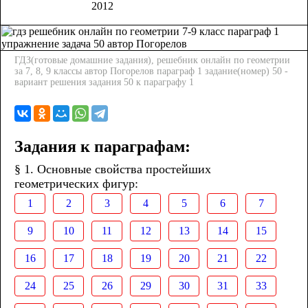
2012
ГДЗ(готовые домашние задания), решебник онлайн по геометрии
за 7, 8, 9 классы автор Погорелов параграф 1 задание(номер) 50 -
вариант решения задания 50 к параграфу 1
Задания к параграфам:
§ 1. Основные свойства простейших
геометрических фигур:
1
2
3
4
5
6
7
9
10
11
12
13
14
15
16
17
18
19
20
21
22
24
25
26
29
30
31
33