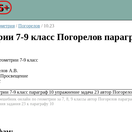
5+
ометрия
/
Погорелов
/
10.23
рии 7-9 класс Погорелов параг
лов А.В.
Просвещение
2
ешебник онлайн по геометрии за 7, 8, 9 классы автор Погорелов парагра
ния задания 23 к параграфу 10
фам: