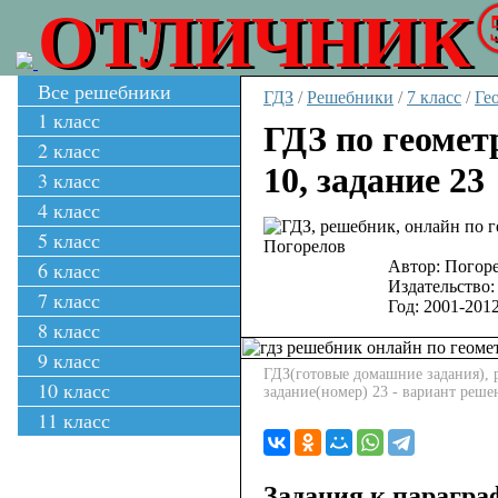
ОТЛИЧНИК
Все решебники
ГДЗ
/
Решебники
/
7 класс
/
Ге
1 класс
ГДЗ по геомет
2 класс
10, задание 23
3 класс
4 класс
5 класс
6 класс
Автор:
Погоре
Издательство:
7 класс
Год:
2001-201
8 класс
9 класс
ГДЗ(готовые домашние задания), р
10 класс
задание(номер) 23 - вариант реше
11 класс
Задания к парагра