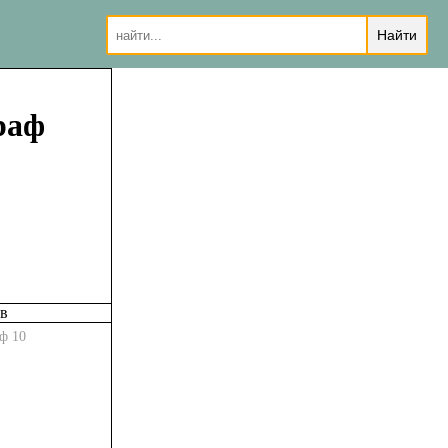
раф
ф 10