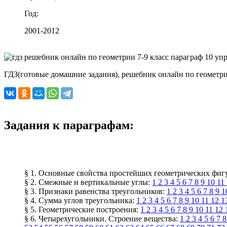
Год:
2001-2012
ГДЗ(готовые домашние задания), решебник онлайн по геометрии 
Задания к параграфам:
§ 1. Основные свойства простейших геометрических фиг
§ 2. Смежные и вертикальные углы:
1
2
3
4
5
6
7
8
9
10
11
§ 3. Признаки равенства треугольников:
1
2
3
4
5
6
7
8
9
1
§ 4. Сумма углов треугольника:
1
2
3
4
5
6
7
8
9
10
11
12
1
§ 5. Геометрические построения:
1
2
3
4
5
6
7
8
9
10
11
12
§ 6. Четырехугольники. Строение вещества:
1
2
3
4
5
6
7
8