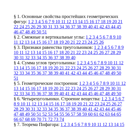
§ 1. Основные свойства простейших геометрических
фигур:
1
2
3
4
5
6
7
9
10
11
12
13
14
15
16
17
18
19
20
21
22
24
25
26
29
30
31
33
34
36
37
38
39
40
41
42
43
44
45
46
47
48
49
50
51
§ 2. Смежные и вертикальные углы:
1
2
3
4
5
6
7
8
9
10
11
12
13
14
15
16
17
18
19
20
21
22
23
24
25
26
§ 3. Признаки равенства треугольников:
1
2
3
4
5
6
7
8
9
10
11
12
13
14
15
16
17
18
20
21
22
23
24
25
26
27
28
29
30
31
32
33
34
35
36
37
38
39
40
§ 4. Сумма углов треугольника:
1
2
3
4
5
6
7
8
9
10
11
12
13
14
15
16
17
18
19
20
21
22
23
24
25
26
27
28
29
30
31
32
33
34
35
36
37
38
39
40
41
42
43
44
45
46
47
48
49
50
51
§ 5. Геометрические построения:
1
2
3
4
5
6
7
8
9
10
11
12
13
14
15
16
17
18
19
20
21
22
23
24
25
26
27
28
29
30
31
32
33
34
35
36
37
38
39
40
41
42
43
44
45
46
47
48
49
50
§ 6. Четырехугольники. Строение вещества:
1
2
3
4
5
6
7
8
9
10
11
12
13
14
15
16
17
18
19
20
21
22
23
24
25
26
27
28
29
30
31
32
33
34
35
36
37
38
39
40
41
42
43
44
45
46
47
48
49
50
51
52
53
54
55
56
57
58
59
60
61
62
63
64
65
66
67
68
69
70
71
72
73
74
§ 7. Теорема Пифагора:
1
2
3
4
5
6
7
8
9
10
11
12
13
14
15