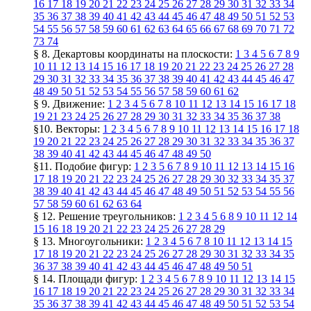
16
17
18
19
20
21
22
23
24
25
26
27
28
29
30
31
32
33
34
35
36
37
38
39
40
41
42
43
44
45
46
47
48
49
50
51
52
53
54
55
56
57
58
59
60
61
62
63
64
65
66
67
68
69
70
71
72
73
74
§ 8. Декартовы координаты на плоскости:
1
3
4
5
6
7
8
9
10
11
12
13
14
15
16
17
18
19
20
21
22
23
24
25
26
27
28
29
30
31
32
33
34
35
36
37
38
39
40
41
42
43
44
45
46
47
48
49
50
51
52
53
54
55
56
57
58
59
60
61
62
§ 9. Движение:
1
2
3
4
5
6
7
8
10
11
12
13
14
15
16
17
18
19
21
23
24
25
26
27
28
29
30
31
32
33
34
35
36
37
38
§10. Векторы:
1
2
3
4
5
6
7
8
9
10
11
12
13
14
15
16
17
18
19
20
21
22
23
24
25
26
27
28
29
30
31
32
33
34
35
36
37
38
39
40
41
42
43
44
45
46
47
48
49
50
§11. Подобие фигур:
1
2
3
5
6
7
8
9
10
11
12
13
14
15
16
17
18
19
20
21
22
23
24
25
26
27
28
29
30
32
33
34
35
37
38
39
40
41
42
43
44
45
46
47
48
49
50
51
52
53
54
55
56
57
58
59
60
61
62
63
64
§ 12. Решение треугольников:
1
2
3
4
5
6
8
9
10
11
12
14
15
16
18
19
20
21
22
23
24
25
26
27
28
29
§ 13. Многоугольники:
1
2
3
4
5
6
7
8
10
11
12
13
14
15
17
18
19
20
21
22
23
24
25
26
27
28
29
30
31
32
33
34
35
36
37
38
39
40
41
42
43
44
45
46
47
48
49
50
51
§ 14. Площади фигур:
1
2
3
4
5
6
7
8
9
10
11
12
13
14
15
16
17
18
19
20
21
22
23
24
25
26
27
28
29
30
31
32
33
34
35
36
37
38
39
41
42
43
44
45
46
47
48
49
50
51
52
53
54