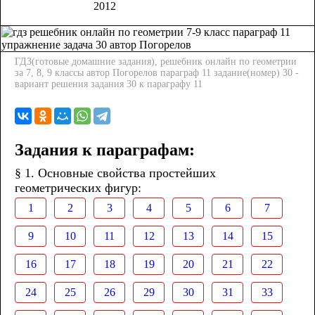
2012
ГДЗ(готовые домашние задания), решебник онлайн по геометрии
за 7, 8, 9 классы автор Погорелов параграф 11 задание(номер) 30 -
вариант решения задания 30 к параграфу 11
Задания к параграфам:
§ 1. Основные свойства простейших
геометрических фигур:
1
2
3
4
5
6
7
9
10
11
12
13
14
15
16
17
18
19
20
21
22
24
25
26
29
30
31
33