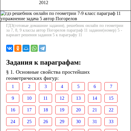
2012
ГДЗ(готовые домашние задания), решебник онлайн по геометрии
за 7, 8, 9 классы автор Погорелов параграф 11 задание(номер) 5 -
вариант решения задания 5 к параграфу 11
Задания к параграфам:
§ 1. Основные свойства простейших
геометрических фигур:
1
2
3
4
5
6
7
9
10
11
12
13
14
15
16
17
18
19
20
21
22
24
25
26
29
30
31
33