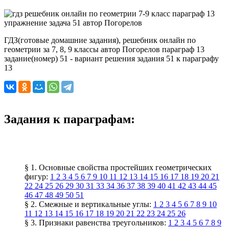
ГДЗ(готовые домашние задания), решебник онлайн по
геометрии за 7, 8, 9 классы автор Погорелов параграф 13
задание(номер) 51 - вариант решения задания 51 к параграфу
13
Задания к параграфам:
§ 1. Основные свойства простейших геометрических
фигур:
1
2
3
4
5
6
7
9
10
11
12
13
14
15
16
17
18
19
20
21
22
24
25
26
29
30
31
33
34
36
37
38
39
40
41
42
43
44
45
46
47
48
49
50
51
§ 2. Смежные и вертикальные углы:
1
2
3
4
5
6
7
8
9
10
11
12
13
14
15
16
17
18
19
20
21
22
23
24
25
26
§ 3. Признаки равенства треугольников:
1
2
3
4
5
6
7
8
9