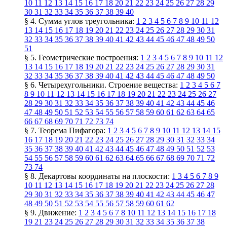
10
11
12
13
14
15
16
17
18
20
21
22
23
24
25
26
27
28
29
30
31
32
33
34
35
36
37
38
39
40
§ 4. Сумма углов треугольника:
1
2
3
4
5
6
7
8
9
10
11
12
13
14
15
16
17
18
19
20
21
22
23
24
25
26
27
28
29
30
31
32
33
34
35
36
37
38
39
40
41
42
43
44
45
46
47
48
49
50
51
§ 5. Геометрические построения:
1
2
3
4
5
6
7
8
9
10
11
12
13
14
15
16
17
18
19
20
21
22
23
24
25
26
27
28
29
30
31
32
33
34
35
36
37
38
39
40
41
42
43
44
45
46
47
48
49
50
§ 6. Четырехугольники. Строение вещества:
1
2
3
4
5
6
7
8
9
10
11
12
13
14
15
16
17
18
19
20
21
22
23
24
25
26
27
28
29
30
31
32
33
34
35
36
37
38
39
40
41
42
43
44
45
46
47
48
49
50
51
52
53
54
55
56
57
58
59
60
61
62
63
64
65
66
67
68
69
70
71
72
73
74
§ 7. Теорема Пифагора:
1
2
3
4
5
6
7
8
9
10
11
12
13
14
15
16
17
18
19
20
21
22
23
24
25
26
27
28
29
30
31
32
33
34
35
36
37
38
39
40
41
42
43
44
45
46
47
48
49
50
51
52
53
54
55
56
57
58
59
60
61
62
63
64
65
66
67
68
69
70
71
72
73
74
§ 8. Декартовы координаты на плоскости:
1
3
4
5
6
7
8
9
10
11
12
13
14
15
16
17
18
19
20
21
22
23
24
25
26
27
28
29
30
31
32
33
34
35
36
37
38
39
40
41
42
43
44
45
46
47
48
49
50
51
52
53
54
55
56
57
58
59
60
61
62
§ 9. Движение:
1
2
3
4
5
6
7
8
10
11
12
13
14
15
16
17
18
19
21
23
24
25
26
27
28
29
30
31
32
33
34
35
36
37
38