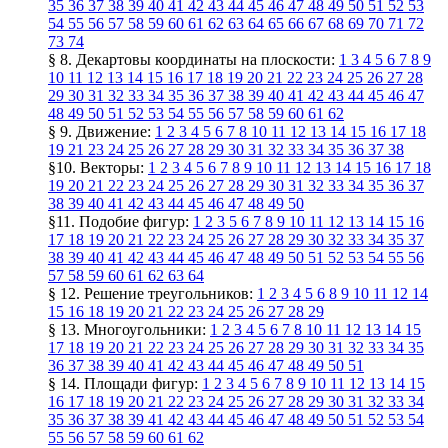
35
36
37
38
39
40
41
42
43
44
45
46
47
48
49
50
51
52
53
54
55
56
57
58
59
60
61
62
63
64
65
66
67
68
69
70
71
72
73
74
§ 8. Декартовы координаты на плоскости:
1
3
4
5
6
7
8
9
10
11
12
13
14
15
16
17
18
19
20
21
22
23
24
25
26
27
28
29
30
31
32
33
34
35
36
37
38
39
40
41
42
43
44
45
46
47
48
49
50
51
52
53
54
55
56
57
58
59
60
61
62
§ 9. Движение:
1
2
3
4
5
6
7
8
10
11
12
13
14
15
16
17
18
19
21
23
24
25
26
27
28
29
30
31
32
33
34
35
36
37
38
§10. Векторы:
1
2
3
4
5
6
7
8
9
10
11
12
13
14
15
16
17
18
19
20
21
22
23
24
25
26
27
28
29
30
31
32
33
34
35
36
37
38
39
40
41
42
43
44
45
46
47
48
49
50
§11. Подобие фигур:
1
2
3
5
6
7
8
9
10
11
12
13
14
15
16
17
18
19
20
21
22
23
24
25
26
27
28
29
30
32
33
34
35
37
38
39
40
41
42
43
44
45
46
47
48
49
50
51
52
53
54
55
56
57
58
59
60
61
62
63
64
§ 12. Решение треугольников:
1
2
3
4
5
6
8
9
10
11
12
14
15
16
18
19
20
21
22
23
24
25
26
27
28
29
§ 13. Многоугольники:
1
2
3
4
5
6
7
8
10
11
12
13
14
15
17
18
19
20
21
22
23
24
25
26
27
28
29
30
31
32
33
34
35
36
37
38
39
40
41
42
43
44
45
46
47
48
49
50
51
§ 14. Площади фигур:
1
2
3
4
5
6
7
8
9
10
11
12
13
14
15
16
17
18
19
20
21
22
23
24
25
26
27
28
29
30
31
32
33
34
35
36
37
38
39
41
42
43
44
45
46
47
48
49
50
51
52
53
54
55
56
57
58
59
60
61
62