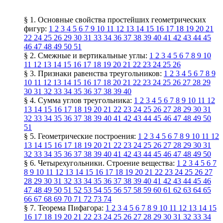
§ 1. Основные свойства простейших геометрических
фигур:
1
2
3
4
5
6
7
9
10
11
12
13
14
15
16
17
18
19
20
21
22
24
25
26
29
30
31
33
34
36
37
38
39
40
41
42
43
44
45
46
47
48
49
50
51
§ 2. Смежные и вертикальные углы:
1
2
3
4
5
6
7
8
9
10
11
12
13
14
15
16
17
18
19
20
21
22
23
24
25
26
§ 3. Признаки равенства треугольников:
1
2
3
4
5
6
7
8
9
10
11
12
13
14
15
16
17
18
20
21
22
23
24
25
26
27
28
29
30
31
32
33
34
35
36
37
38
39
40
§ 4. Сумма углов треугольника:
1
2
3
4
5
6
7
8
9
10
11
12
13
14
15
16
17
18
19
20
21
22
23
24
25
26
27
28
29
30
31
32
33
34
35
36
37
38
39
40
41
42
43
44
45
46
47
48
49
50
51
§ 5. Геометрические построения:
1
2
3
4
5
6
7
8
9
10
11
12
13
14
15
16
17
18
19
20
21
22
23
24
25
26
27
28
29
30
31
32
33
34
35
36
37
38
39
40
41
42
43
44
45
46
47
48
49
50
§ 6. Четырехугольники. Строение вещества:
1
2
3
4
5
6
7
8
9
10
11
12
13
14
15
16
17
18
19
20
21
22
23
24
25
26
27
28
29
30
31
32
33
34
35
36
37
38
39
40
41
42
43
44
45
46
47
48
49
50
51
52
53
54
55
56
57
58
59
60
61
62
63
64
65
66
67
68
69
70
71
72
73
74
§ 7. Теорема Пифагора:
1
2
3
4
5
6
7
8
9
10
11
12
13
14
15
16
17
18
19
20
21
22
23
24
25
26
27
28
29
30
31
32
33
34