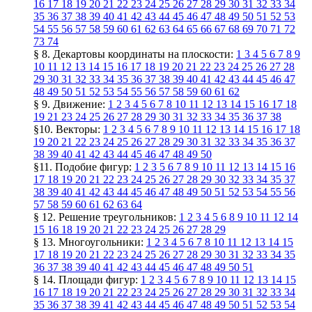
16
17
18
19
20
21
22
23
24
25
26
27
28
29
30
31
32
33
34
35
36
37
38
39
40
41
42
43
44
45
46
47
48
49
50
51
52
53
54
55
56
57
58
59
60
61
62
63
64
65
66
67
68
69
70
71
72
73
74
§ 8. Декартовы координаты на плоскости:
1
3
4
5
6
7
8
9
10
11
12
13
14
15
16
17
18
19
20
21
22
23
24
25
26
27
28
29
30
31
32
33
34
35
36
37
38
39
40
41
42
43
44
45
46
47
48
49
50
51
52
53
54
55
56
57
58
59
60
61
62
§ 9. Движение:
1
2
3
4
5
6
7
8
10
11
12
13
14
15
16
17
18
19
21
23
24
25
26
27
28
29
30
31
32
33
34
35
36
37
38
§10. Векторы:
1
2
3
4
5
6
7
8
9
10
11
12
13
14
15
16
17
18
19
20
21
22
23
24
25
26
27
28
29
30
31
32
33
34
35
36
37
38
39
40
41
42
43
44
45
46
47
48
49
50
§11. Подобие фигур:
1
2
3
5
6
7
8
9
10
11
12
13
14
15
16
17
18
19
20
21
22
23
24
25
26
27
28
29
30
32
33
34
35
37
38
39
40
41
42
43
44
45
46
47
48
49
50
51
52
53
54
55
56
57
58
59
60
61
62
63
64
§ 12. Решение треугольников:
1
2
3
4
5
6
8
9
10
11
12
14
15
16
18
19
20
21
22
23
24
25
26
27
28
29
§ 13. Многоугольники:
1
2
3
4
5
6
7
8
10
11
12
13
14
15
17
18
19
20
21
22
23
24
25
26
27
28
29
30
31
32
33
34
35
36
37
38
39
40
41
42
43
44
45
46
47
48
49
50
51
§ 14. Площади фигур:
1
2
3
4
5
6
7
8
9
10
11
12
13
14
15
16
17
18
19
20
21
22
23
24
25
26
27
28
29
30
31
32
33
34
35
36
37
38
39
41
42
43
44
45
46
47
48
49
50
51
52
53
54