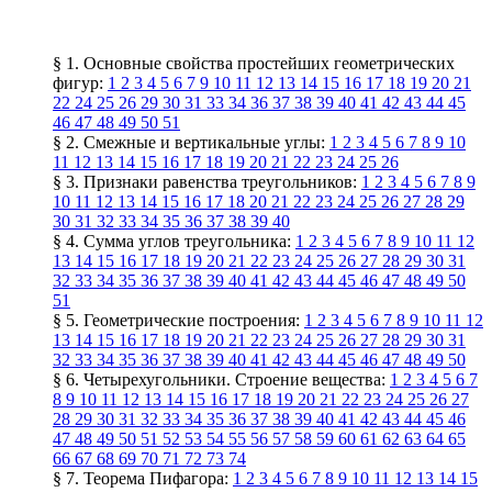
§ 1. Основные свойства простейших геометрических
фигур:
1
2
3
4
5
6
7
9
10
11
12
13
14
15
16
17
18
19
20
21
22
24
25
26
29
30
31
33
34
36
37
38
39
40
41
42
43
44
45
46
47
48
49
50
51
§ 2. Смежные и вертикальные углы:
1
2
3
4
5
6
7
8
9
10
11
12
13
14
15
16
17
18
19
20
21
22
23
24
25
26
§ 3. Признаки равенства треугольников:
1
2
3
4
5
6
7
8
9
10
11
12
13
14
15
16
17
18
20
21
22
23
24
25
26
27
28
29
30
31
32
33
34
35
36
37
38
39
40
§ 4. Сумма углов треугольника:
1
2
3
4
5
6
7
8
9
10
11
12
13
14
15
16
17
18
19
20
21
22
23
24
25
26
27
28
29
30
31
32
33
34
35
36
37
38
39
40
41
42
43
44
45
46
47
48
49
50
51
§ 5. Геометрические построения:
1
2
3
4
5
6
7
8
9
10
11
12
13
14
15
16
17
18
19
20
21
22
23
24
25
26
27
28
29
30
31
32
33
34
35
36
37
38
39
40
41
42
43
44
45
46
47
48
49
50
§ 6. Четырехугольники. Строение вещества:
1
2
3
4
5
6
7
8
9
10
11
12
13
14
15
16
17
18
19
20
21
22
23
24
25
26
27
28
29
30
31
32
33
34
35
36
37
38
39
40
41
42
43
44
45
46
47
48
49
50
51
52
53
54
55
56
57
58
59
60
61
62
63
64
65
66
67
68
69
70
71
72
73
74
§ 7. Теорема Пифагора:
1
2
3
4
5
6
7
8
9
10
11
12
13
14
15