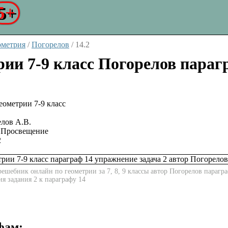
5+
ометрия
/
Погорелов
/
14.2
рии 7-9 класс Погорелов параг
лов А.В.
Просвещение
2
ешебник онлайн по геометрии за 7, 8, 9 классы автор Погорелов парагра
ия задания 2 к параграфу 14
фам: