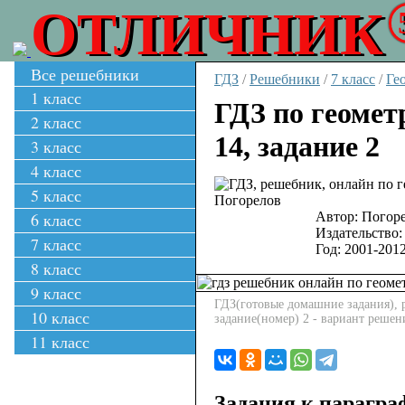
ОТЛИЧНИК
Все решебники
ГДЗ
/
Решебники
/
7 класс
/
Ге
1 класс
ГДЗ по геомет
2 класс
14, задание 2
3 класс
4 класс
5 класс
6 класс
Автор:
Погоре
Издательство:
7 класс
Год:
2001-201
8 класс
9 класс
ГДЗ(готовые домашние задания), р
10 класс
задание(номер) 2 - вариант решен
11 класс
Задания к парагра