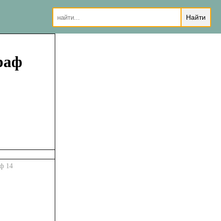
раф
ф 14