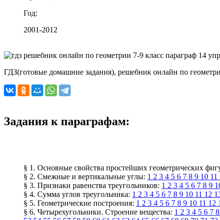
Год:
2001-2012
ГДЗ(готовые домашние задания), решебник онлайн по геометрии 
Задания к параграфам:
§ 1. Основные свойства простейших геометрических фиг
§ 2. Смежные и вертикальные углы:
1
2
3
4
5
6
7
8
9
10
11
§ 3. Признаки равенства треугольников:
1
2
3
4
5
6
7
8
9
1
§ 4. Сумма углов треугольника:
1
2
3
4
5
6
7
8
9
10
11
12
1
§ 5. Геометрические построения:
1
2
3
4
5
6
7
8
9
10
11
12
§ 6. Четырехугольники. Строение вещества:
1
2
3
4
5
6
7
8