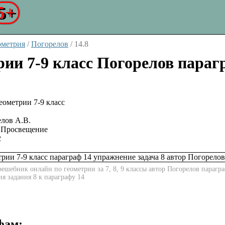
5+
ометрия
/
Погорелов
/
14.8
рии 7-9 класс Погорелов параг
лов А.В.
Просвещение
2
ешебник онлайн по геометрии за 7, 8, 9 классы автор Погорелов парагра
ия задания 8 к параграфу 14
фам: