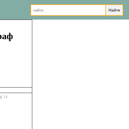
раф
ф 14