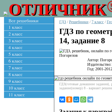
ОТЛИЧНИК
Все решебники
ГДЗ
/
Решебники
/
7 класс
/
Ге
1 класс
ГДЗ по геомет
2 класс
14, задание 8
3 класс
4 класс
5 класс
6 класс
Автор:
Погоре
Издательство:
7 класс
Год:
2001-201
8 класс
9 класс
ГДЗ(готовые домашние задания), р
10 класс
задание(номер) 8 - вариант решен
11 класс
Задания к парагра