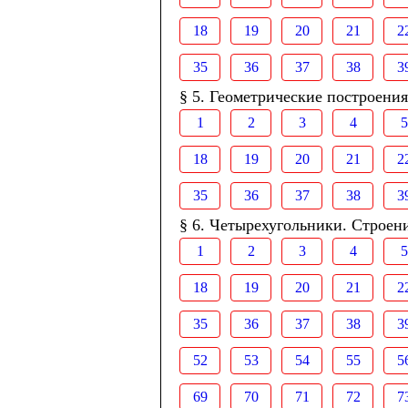
18
19
20
21
2
35
36
37
38
3
§ 5. Геометрические построения
1
2
3
4
5
18
19
20
21
2
35
36
37
38
3
§ 6. Четырехугольники. Строен
1
2
3
4
5
18
19
20
21
2
35
36
37
38
3
52
53
54
55
5
69
70
71
72
7