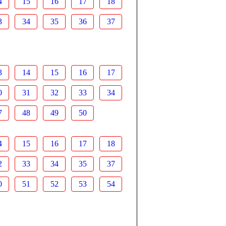
4
15
16
17
18
3
34
35
36
37
3
14
15
16
17
0
31
32
33
34
7
48
49
50
4
15
16
17
18
2
33
34
35
37
0
51
52
53
54