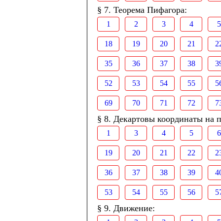
§ 7. Теорема Пифагора:
1
2
3
4
5
18
19
20
21
2
35
36
37
38
3
52
53
54
55
5
69
70
71
72
7
§ 8. Декартовы координаты на п
1
3
4
5
6
19
20
21
22
2
36
37
38
39
4
53
54
55
56
5
§ 9. Движение: