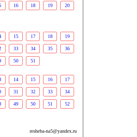
5
16
18
19
20
4
15
17
18
19
2
33
34
35
36
9
50
51
3
14
15
16
17
0
31
32
33
34
8
49
50
51
52
resheba-na5@yandex.ru