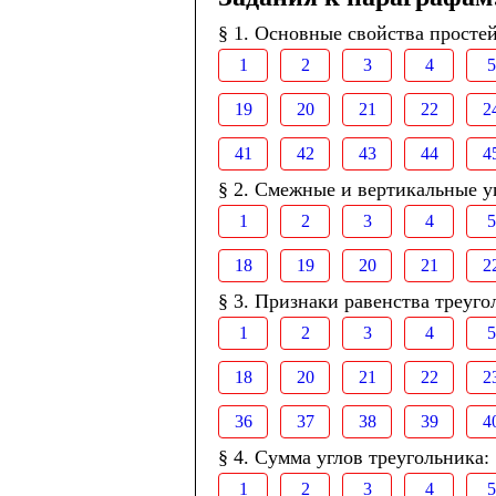
§ 1. Основные свойства просте
1
2
3
4
5
19
20
21
22
2
41
42
43
44
4
§ 2. Смежные и вертикальные у
1
2
3
4
5
18
19
20
21
2
§ 3. Признаки равенства треуго
1
2
3
4
5
18
20
21
22
2
36
37
38
39
4
§ 4. Сумма углов треугольника:
1
2
3
4
5