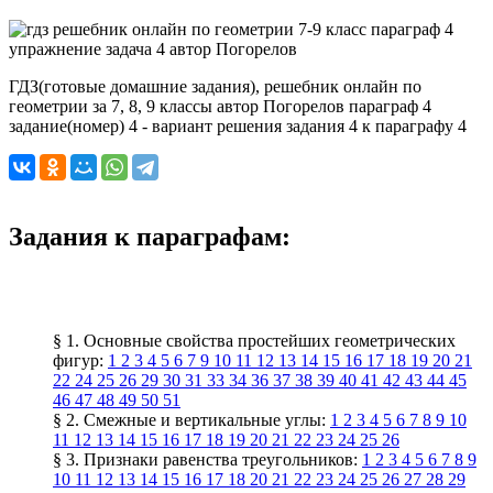
ГДЗ(готовые домашние задания), решебник онлайн по
геометрии за 7, 8, 9 классы автор Погорелов параграф 4
задание(номер) 4 - вариант решения задания 4 к параграфу 4
Задания к параграфам:
§ 1. Основные свойства простейших геометрических
фигур:
1
2
3
4
5
6
7
9
10
11
12
13
14
15
16
17
18
19
20
21
22
24
25
26
29
30
31
33
34
36
37
38
39
40
41
42
43
44
45
46
47
48
49
50
51
§ 2. Смежные и вертикальные углы:
1
2
3
4
5
6
7
8
9
10
11
12
13
14
15
16
17
18
19
20
21
22
23
24
25
26
§ 3. Признаки равенства треугольников:
1
2
3
4
5
6
7
8
9
10
11
12
13
14
15
16
17
18
20
21
22
23
24
25
26
27
28
29