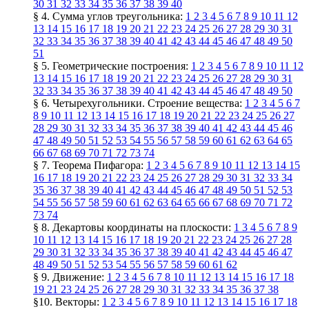
30
31
32
33
34
35
36
37
38
39
40
§ 4. Сумма углов треугольника:
1
2
3
4
5
6
7
8
9
10
11
12
13
14
15
16
17
18
19
20
21
22
23
24
25
26
27
28
29
30
31
32
33
34
35
36
37
38
39
40
41
42
43
44
45
46
47
48
49
50
51
§ 5. Геометрические построения:
1
2
3
4
5
6
7
8
9
10
11
12
13
14
15
16
17
18
19
20
21
22
23
24
25
26
27
28
29
30
31
32
33
34
35
36
37
38
39
40
41
42
43
44
45
46
47
48
49
50
§ 6. Четырехугольники. Строение вещества:
1
2
3
4
5
6
7
8
9
10
11
12
13
14
15
16
17
18
19
20
21
22
23
24
25
26
27
28
29
30
31
32
33
34
35
36
37
38
39
40
41
42
43
44
45
46
47
48
49
50
51
52
53
54
55
56
57
58
59
60
61
62
63
64
65
66
67
68
69
70
71
72
73
74
§ 7. Теорема Пифагора:
1
2
3
4
5
6
7
8
9
10
11
12
13
14
15
16
17
18
19
20
21
22
23
24
25
26
27
28
29
30
31
32
33
34
35
36
37
38
39
40
41
42
43
44
45
46
47
48
49
50
51
52
53
54
55
56
57
58
59
60
61
62
63
64
65
66
67
68
69
70
71
72
73
74
§ 8. Декартовы координаты на плоскости:
1
3
4
5
6
7
8
9
10
11
12
13
14
15
16
17
18
19
20
21
22
23
24
25
26
27
28
29
30
31
32
33
34
35
36
37
38
39
40
41
42
43
44
45
46
47
48
49
50
51
52
53
54
55
56
57
58
59
60
61
62
§ 9. Движение:
1
2
3
4
5
6
7
8
10
11
12
13
14
15
16
17
18
19
21
23
24
25
26
27
28
29
30
31
32
33
34
35
36
37
38
§10. Векторы:
1
2
3
4
5
6
7
8
9
10
11
12
13
14
15
16
17
18