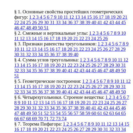
§ 1. Основные свойства простейших геометрических
фигур:
1
2
3
4
5
6
7
9
10
11
12
13
14
15
16
17
18
19
20
21
22
24
25
26
29
30
31
33
34
36
37
38
39
40
41
42
43
44
45
46
47
48
49
50
51
§ 2. Смежные и вертикальные углы:
1
2
3
4
5
6
7
8
9
10
11
12
13
14
15
16
17
18
19
20
21
22
23
24
25
26
§ 3. Признаки равенства треугольников:
1
2
3
4
5
6
7
8
9
10
11
12
13
14
15
16
17
18
20
21
22
23
24
25
26
27
28
29
30
31
32
33
34
35
36
37
38
39
40
§ 4. Сумма углов треугольника:
1
2
3
4
5
6
7
8
9
10
11
12
13
14
15
16
17
18
19
20
21
22
23
24
25
26
27
28
29
30
31
32
33
34
35
36
37
38
39
40
41
42
43
44
45
46
47
48
49
50
51
§ 5. Геометрические построения:
1
2
3
4
5
6
7
8
9
10
11
12
13
14
15
16
17
18
19
20
21
22
23
24
25
26
27
28
29
30
31
32
33
34
35
36
37
38
39
40
41
42
43
44
45
46
47
48
49
50
§ 6. Четырехугольники. Строение вещества:
1
2
3
4
5
6
7
8
9
10
11
12
13
14
15
16
17
18
19
20
21
22
23
24
25
26
27
28
29
30
31
32
33
34
35
36
37
38
39
40
41
42
43
44
45
46
47
48
49
50
51
52
53
54
55
56
57
58
59
60
61
62
63
64
65
66
67
68
69
70
71
72
73
74
§ 7. Теорема Пифагора:
1
2
3
4
5
6
7
8
9
10
11
12
13
14
15
16
17
18
19
20
21
22
23
24
25
26
27
28
29
30
31
32
33
34