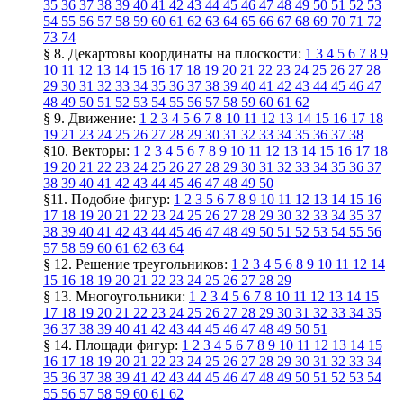
35
36
37
38
39
40
41
42
43
44
45
46
47
48
49
50
51
52
53
54
55
56
57
58
59
60
61
62
63
64
65
66
67
68
69
70
71
72
73
74
§ 8. Декартовы координаты на плоскости:
1
3
4
5
6
7
8
9
10
11
12
13
14
15
16
17
18
19
20
21
22
23
24
25
26
27
28
29
30
31
32
33
34
35
36
37
38
39
40
41
42
43
44
45
46
47
48
49
50
51
52
53
54
55
56
57
58
59
60
61
62
§ 9. Движение:
1
2
3
4
5
6
7
8
10
11
12
13
14
15
16
17
18
19
21
23
24
25
26
27
28
29
30
31
32
33
34
35
36
37
38
§10. Векторы:
1
2
3
4
5
6
7
8
9
10
11
12
13
14
15
16
17
18
19
20
21
22
23
24
25
26
27
28
29
30
31
32
33
34
35
36
37
38
39
40
41
42
43
44
45
46
47
48
49
50
§11. Подобие фигур:
1
2
3
5
6
7
8
9
10
11
12
13
14
15
16
17
18
19
20
21
22
23
24
25
26
27
28
29
30
32
33
34
35
37
38
39
40
41
42
43
44
45
46
47
48
49
50
51
52
53
54
55
56
57
58
59
60
61
62
63
64
§ 12. Решение треугольников:
1
2
3
4
5
6
8
9
10
11
12
14
15
16
18
19
20
21
22
23
24
25
26
27
28
29
§ 13. Многоугольники:
1
2
3
4
5
6
7
8
10
11
12
13
14
15
17
18
19
20
21
22
23
24
25
26
27
28
29
30
31
32
33
34
35
36
37
38
39
40
41
42
43
44
45
46
47
48
49
50
51
§ 14. Площади фигур:
1
2
3
4
5
6
7
8
9
10
11
12
13
14
15
16
17
18
19
20
21
22
23
24
25
26
27
28
29
30
31
32
33
34
35
36
37
38
39
41
42
43
44
45
46
47
48
49
50
51
52
53
54
55
56
57
58
59
60
61
62