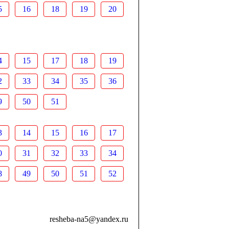
5
16
18
19
20
4
15
17
18
19
2
33
34
35
36
9
50
51
3
14
15
16
17
0
31
32
33
34
8
49
50
51
52
resheba-na5@yandex.ru