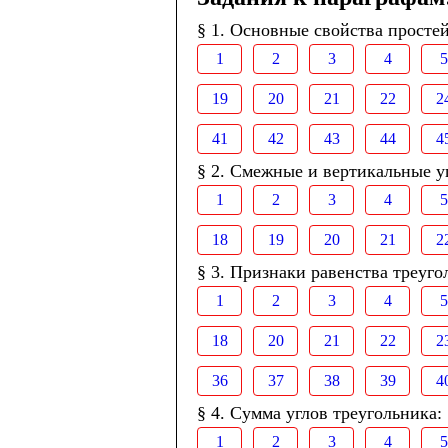
§ 1. Основные свойства просте
1
2
3
4
5
19
20
21
22
2
41
42
43
44
4
§ 2. Смежные и вертикальные у
1
2
3
4
5
18
19
20
21
2
§ 3. Признаки равенства треуго
1
2
3
4
5
18
20
21
22
2
36
37
38
39
4
§ 4. Сумма углов треугольника:
1
2
3
4
5