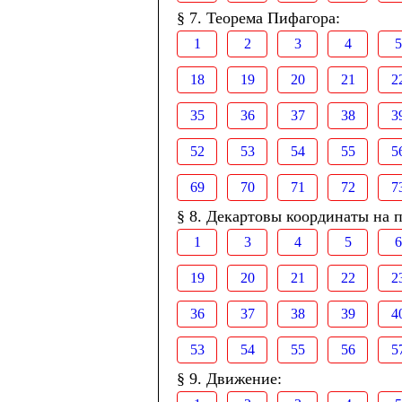
§ 7. Теорема Пифагора:
1
2
3
4
5
18
19
20
21
2
35
36
37
38
3
52
53
54
55
5
69
70
71
72
7
§ 8. Декартовы координаты на п
1
3
4
5
6
19
20
21
22
2
36
37
38
39
4
53
54
55
56
5
§ 9. Движение: