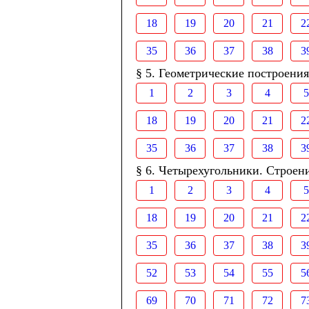
18
19
20
21
2
35
36
37
38
3
§ 5. Геометрические построения
1
2
3
4
5
18
19
20
21
2
35
36
37
38
3
§ 6. Четырехугольники. Строен
1
2
3
4
5
18
19
20
21
2
35
36
37
38
3
52
53
54
55
5
69
70
71
72
7