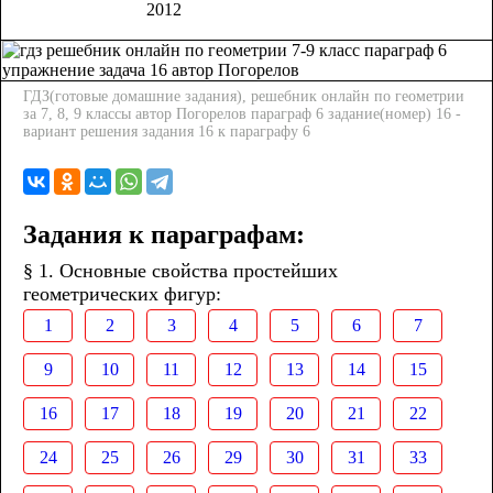
2012
ГДЗ(готовые домашние задания), решебник онлайн по геометрии
за 7, 8, 9 классы автор Погорелов параграф 6 задание(номер) 16 -
вариант решения задания 16 к параграфу 6
Задания к параграфам:
§ 1. Основные свойства простейших
геометрических фигур:
1
2
3
4
5
6
7
9
10
11
12
13
14
15
16
17
18
19
20
21
22
24
25
26
29
30
31
33