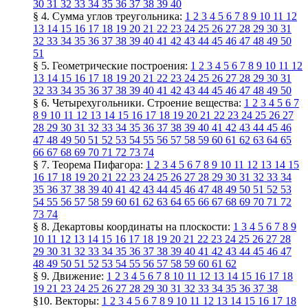
30
31
32
33
34
35
36
37
38
39
40
§ 4. Сумма углов треугольника:
1
2
3
4
5
6
7
8
9
10
11
12
13
14
15
16
17
18
19
20
21
22
23
24
25
26
27
28
29
30
31
32
33
34
35
36
37
38
39
40
41
42
43
44
45
46
47
48
49
50
51
§ 5. Геометрические построения:
1
2
3
4
5
6
7
8
9
10
11
12
13
14
15
16
17
18
19
20
21
22
23
24
25
26
27
28
29
30
31
32
33
34
35
36
37
38
39
40
41
42
43
44
45
46
47
48
49
50
§ 6. Четырехугольники. Строение вещества:
1
2
3
4
5
6
7
8
9
10
11
12
13
14
15
16
17
18
19
20
21
22
23
24
25
26
27
28
29
30
31
32
33
34
35
36
37
38
39
40
41
42
43
44
45
46
47
48
49
50
51
52
53
54
55
56
57
58
59
60
61
62
63
64
65
66
67
68
69
70
71
72
73
74
§ 7. Теорема Пифагора:
1
2
3
4
5
6
7
8
9
10
11
12
13
14
15
16
17
18
19
20
21
22
23
24
25
26
27
28
29
30
31
32
33
34
35
36
37
38
39
40
41
42
43
44
45
46
47
48
49
50
51
52
53
54
55
56
57
58
59
60
61
62
63
64
65
66
67
68
69
70
71
72
73
74
§ 8. Декартовы координаты на плоскости:
1
3
4
5
6
7
8
9
10
11
12
13
14
15
16
17
18
19
20
21
22
23
24
25
26
27
28
29
30
31
32
33
34
35
36
37
38
39
40
41
42
43
44
45
46
47
48
49
50
51
52
53
54
55
56
57
58
59
60
61
62
§ 9. Движение:
1
2
3
4
5
6
7
8
10
11
12
13
14
15
16
17
18
19
21
23
24
25
26
27
28
29
30
31
32
33
34
35
36
37
38
§10. Векторы:
1
2
3
4
5
6
7
8
9
10
11
12
13
14
15
16
17
18