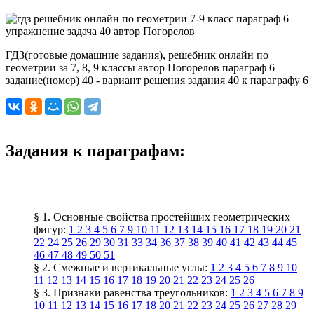
ГДЗ(готовые домашние задания), решебник онлайн по
геометрии за 7, 8, 9 классы автор Погорелов параграф 6
задание(номер) 40 - вариант решения задания 40 к параграфу 6
Задания к параграфам:
§ 1. Основные свойства простейших геометрических
фигур:
1
2
3
4
5
6
7
9
10
11
12
13
14
15
16
17
18
19
20
21
22
24
25
26
29
30
31
33
34
36
37
38
39
40
41
42
43
44
45
46
47
48
49
50
51
§ 2. Смежные и вертикальные углы:
1
2
3
4
5
6
7
8
9
10
11
12
13
14
15
16
17
18
19
20
21
22
23
24
25
26
§ 3. Признаки равенства треугольников:
1
2
3
4
5
6
7
8
9
10
11
12
13
14
15
16
17
18
20
21
22
23
24
25
26
27
28
29