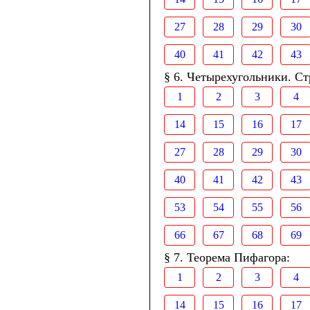
27
28
29
30
40
41
42
43
§ 6. Четырехугольники. Ст
1
2
3
4
14
15
16
17
27
28
29
30
40
41
42
43
53
54
55
56
66
67
68
69
§ 7. Теорема Пифагора:
1
2
3
4
14
15
16
17