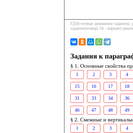
ГДЗ(готовые домашние задания), р
задание(номер) 34 - вариант реше
Задания к парагра
§ 1. Основные свойства п
1
2
3
4
15
16
17
18
31
33
34
36
46
47
48
49
§ 2. Смежные и вертикаль
1
2
3
4