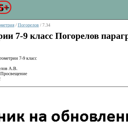
5+
ометрия
/
Погорелов
/
7.34
рии 7-9 класс Погорелов параг
лов А.В.
Просвещение
2