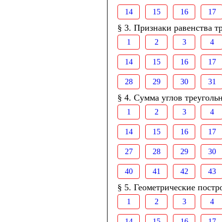
14
15
16
17
§ 3. Признаки равенства т
1
2
3
4
14
15
16
17
28
29
30
31
§ 4. Сумма углов треуголь
1
2
3
4
14
15
16
17
27
28
29
30
40
41
42
43
§ 5. Геометрические постр
1
2
3
4
14
15
16
17