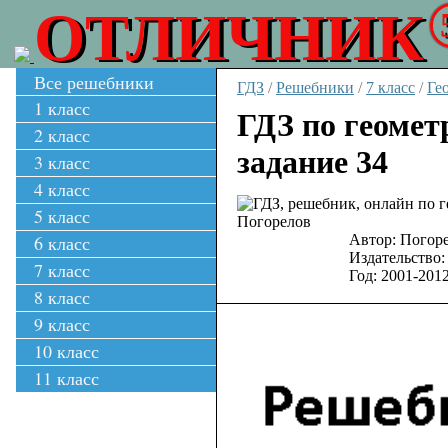
ОТЛИЧНИК
Все решебники
ГДЗ
/
Решебники
/
7 класс
/
Ге
1 класс
ГДЗ по геомет
2 класс
задание 34
3 класс
4 класс
5 класс
6 класс
Автор:
Погоре
Издательство:
7 класс
Год:
2001-201
8 класс
9 класс
10 класс
11 класс