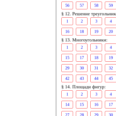
56
57
58
59
§ 12. Решение треугольник
1
2
3
4
16
18
19
20
§ 13. Многоугольники:
1
2
3
4
15
17
18
19
29
30
31
32
42
43
44
45
§ 14. Площади фигур:
1
2
3
4
14
15
16
17
27
28
29
30