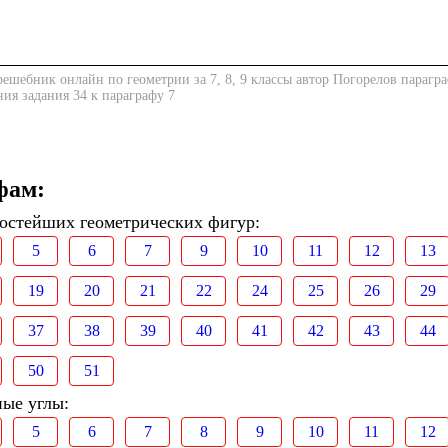
ешебник онлайн по геометрии за 7, 8, 9 классы автор Погорелов парагра
ния задания 34 к параграфу 7
фам:
ростейших геометрических фигур:
5
6
7
9
10
11
12
13
19
20
21
22
24
25
26
29
37
38
39
40
41
42
43
44
50
51
ные углы:
5
6
7
8
9
10
11
12