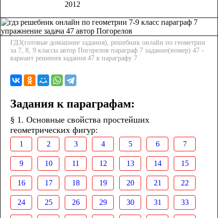
2012
ГДЗ(готовые домашние задания), решебник онлайн по геометрии
за 7, 8, 9 классы автор Погорелов параграф 7 задание(номер) 47 -
вариант решения задания 47 к параграфу 7
Задания к параграфам:
§ 1. Основные свойства простейших
геометрических фигур:
1
2
3
4
5
6
7
9
10
11
12
13
14
15
16
17
18
19
20
21
22
24
25
26
29
30
31
33