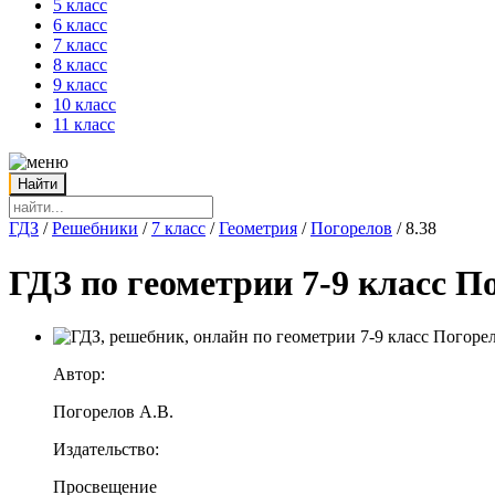
5 класс
6 класс
7 класс
8 класс
9 класс
10 класс
11 класс
ГДЗ
/
Решебники
/
7 класс
/
Геометрия
/
Погорелов
/
8.38
ГДЗ по геометрии 7-9 класс По
Автор:
Погорелов А.В.
Издательство:
Просвещение