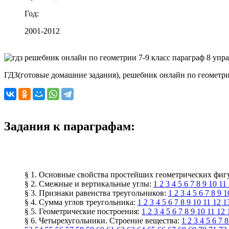
Год:
2001-2012
ГДЗ(готовые домашние задания), решебник онлайн по геометрии 
Задания к параграфам:
§ 1. Основные свойства простейших геометрических фиг
§ 2. Смежные и вертикальные углы:
1
2
3
4
5
6
7
8
9
10
11
§ 3. Признаки равенства треугольников:
1
2
3
4
5
6
7
8
9
1
§ 4. Сумма углов треугольника:
1
2
3
4
5
6
7
8
9
10
11
12
1
§ 5. Геометрические построения:
1
2
3
4
5
6
7
8
9
10
11
12
§ 6. Четырехугольники. Строение вещества:
1
2
3
4
5
6
7
8