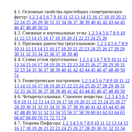
§ 1. Основные свойства простейших геометрических
фигур:
1
2
3
4
5
6
7
9
10
11
12
13
14
15
16
17
18
19
20
21
22
24
25
26
29
30
31
33
34
36
37
38
39
40
41
42
43
44
45
46
47
48
49
50
51
§ 2. Смежные и вертикальные углы:
1
2
3
4
5
6
7
8
9
10
11
12
13
14
15
16
17
18
19
20
21
22
23
24
25
26
§ 3. Признаки равенства треугольников:
1
2
3
4
5
6
7
8
9
10
11
12
13
14
15
16
17
18
20
21
22
23
24
25
26
27
28
29
30
31
32
33
34
35
36
37
38
39
40
§ 4. Сумма углов треугольника:
1
2
3
4
5
6
7
8
9
10
11
12
13
14
15
16
17
18
19
20
21
22
23
24
25
26
27
28
29
30
31
32
33
34
35
36
37
38
39
40
41
42
43
44
45
46
47
48
49
50
51
§ 5. Геометрические построения:
1
2
3
4
5
6
7
8
9
10
11
12
13
14
15
16
17
18
19
20
21
22
23
24
25
26
27
28
29
30
31
32
33
34
35
36
37
38
39
40
41
42
43
44
45
46
47
48
49
50
§ 6. Четырехугольники. Строение вещества:
1
2
3
4
5
6
7
8
9
10
11
12
13
14
15
16
17
18
19
20
21
22
23
24
25
26
27
28
29
30
31
32
33
34
35
36
37
38
39
40
41
42
43
44
45
46
47
48
49
50
51
52
53
54
55
56
57
58
59
60
61
62
63
64
65
66
67
68
69
70
71
72
73
74
§ 7. Теорема Пифагора:
1
2
3
4
5
6
7
8
9
10
11
12
13
14
15
16
17
18
19
20
21
22
23
24
25
26
27
28
29
30
31
32
33
34