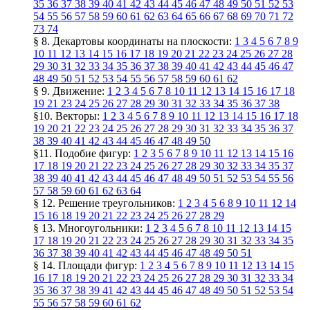
35
36
37
38
39
40
41
42
43
44
45
46
47
48
49
50
51
52
53
54
55
56
57
58
59
60
61
62
63
64
65
66
67
68
69
70
71
72
73
74
§ 8. Декартовы координаты на плоскости:
1
3
4
5
6
7
8
9
10
11
12
13
14
15
16
17
18
19
20
21
22
23
24
25
26
27
28
29
30
31
32
33
34
35
36
37
38
39
40
41
42
43
44
45
46
47
48
49
50
51
52
53
54
55
56
57
58
59
60
61
62
§ 9. Движение:
1
2
3
4
5
6
7
8
10
11
12
13
14
15
16
17
18
19
21
23
24
25
26
27
28
29
30
31
32
33
34
35
36
37
38
§10. Векторы:
1
2
3
4
5
6
7
8
9
10
11
12
13
14
15
16
17
18
19
20
21
22
23
24
25
26
27
28
29
30
31
32
33
34
35
36
37
38
39
40
41
42
43
44
45
46
47
48
49
50
§11. Подобие фигур:
1
2
3
5
6
7
8
9
10
11
12
13
14
15
16
17
18
19
20
21
22
23
24
25
26
27
28
29
30
32
33
34
35
37
38
39
40
41
42
43
44
45
46
47
48
49
50
51
52
53
54
55
56
57
58
59
60
61
62
63
64
§ 12. Решение треугольников:
1
2
3
4
5
6
8
9
10
11
12
14
15
16
18
19
20
21
22
23
24
25
26
27
28
29
§ 13. Многоугольники:
1
2
3
4
5
6
7
8
10
11
12
13
14
15
17
18
19
20
21
22
23
24
25
26
27
28
29
30
31
32
33
34
35
36
37
38
39
40
41
42
43
44
45
46
47
48
49
50
51
§ 14. Площади фигур:
1
2
3
4
5
6
7
8
9
10
11
12
13
14
15
16
17
18
19
20
21
22
23
24
25
26
27
28
29
30
31
32
33
34
35
36
37
38
39
41
42
43
44
45
46
47
48
49
50
51
52
53
54
55
56
57
58
59
60
61
62