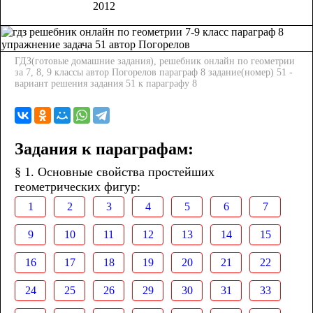
2012
ГДЗ(готовые домашние задания), решебник онлайн по геометрии
за 7, 8, 9 классы автор Погорелов параграф 8 задание(номер) 51 -
вариант решения задания 51 к параграфу 8
Задания к параграфам:
§ 1. Основные свойства простейших
геометрических фигур:
1
2
3
4
5
6
7
9
10
11
12
13
14
15
16
17
18
19
20
21
22
24
25
26
29
30
31
33