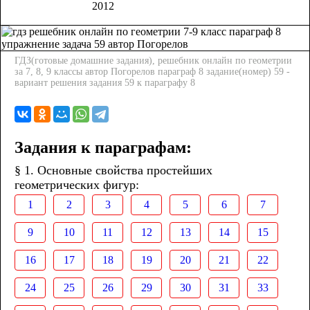
2012
ГДЗ(готовые домашние задания), решебник онлайн по геометрии
за 7, 8, 9 классы автор Погорелов параграф 8 задание(номер) 59 -
вариант решения задания 59 к параграфу 8
Задания к параграфам:
§ 1. Основные свойства простейших
геометрических фигур:
1
2
3
4
5
6
7
9
10
11
12
13
14
15
16
17
18
19
20
21
22
24
25
26
29
30
31
33