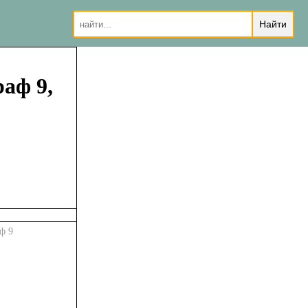
раф 9,
ф 9