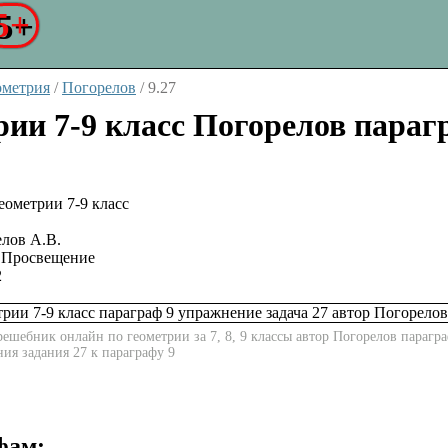
5+
ометрия
/
Погорелов
/
9.27
рии 7-9 класс Погорелов параг
лов А.В.
Просвещение
2
ешебник онлайн по геометрии за 7, 8, 9 классы автор Погорелов парагра
ния задания 27 к параграфу 9
фам: