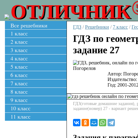
ОТЛИЧНИК
Все решебники
ГДЗ
/
Решебники
/
7 класс
/
Ге
1 класс
ГДЗ по геомет
2 класс
задание 27
3 класс
4 класс
5 класс
6 класс
Автор:
Погоре
Издательство:
7 класс
Год:
2001-201
8 класс
9 класс
ГДЗ(готовые домашние задания), р
10 класс
задание(номер) 27 - вариант реше
11 класс
Задания к парагра