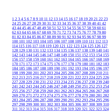
1
2
3
4
5
6
7
8
9
10
11
12
13
14
15
16
17
18
19
20
21
22
23
24
25
26
27
28
29
30
31
32
33
34
35
36
37
38
39
40
41
42
43
44
45
46
47
48
49
50
51
52
53
54
55
56
57
58
59
60
61
62
63
64
65
66
67
68
69
70
71
72
73
74
75
76
77
78
79
80
81
82
83
84
85
86
87
88
89
90
91
92
93
94
95
96
97
98
99
100
101
102
103
104
105
106
107
108
109
110
111
112
113
114
115
116
117
118
119
120
121
122
123
124
125
126
127
128
129
130
131
132
133
134
135
136
137
138
139
140
141
142
143
144
145
146
147
148
149
150
151
152
153
154
155
156
157
158
159
160
161
162
163
164
165
166
167
168
169
170
171
172
173
174
175
176
177
178
179
180
181
182
183
184
185
186
187
188
189
190
191
192
193
194
195
196
197
198
199
200
201
202
203
204
205
206
207
208
209
210
211
212
213
215
216
217
218
219
220
221
222
223
224
225
226
227
228
229
230
231
232
233
234
235
236
237
238
239
240
241
242
243
244
245
246
247
248
249
250
251
252
253
254
255
256
257
258
259
260
261
262
263
264
265
266
267
268
269
270
271
272
273
274
275
276
277
278
279
280
281
282
283
284
285
286
287
288
289
290
291
292
293
294
295
296
297
298
299
300
301
302
303
304
305
306
307
308
309
310
311
312
313
314
315
316
317
318
319
320
321
322
323
324