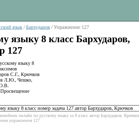
сский язык
/
Бархударов
/
Упражнение 127
му языку 8 класс Бархударов,
р 127
аров С.Г., Крючков
в Л.Ю., Чешко,
О.В.
Просвещение
1
ешебник онлайн по русскому языку за 8 класс автор Бархударов, Крючко
шения упражнения 127