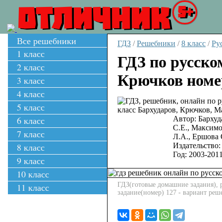
ОТЛИЧНИК
5+
Все решебники
ГДЗ
/
Решебники
/
8 класс
/
Ру
1 класс
ГДЗ по русско
2 класс
Крючков номе
3 класс
4 класс
5 класс
6 класс
Автор:
Бархуд
С.Е., Максимо
7 класс
Л.А., Ершова 
8 класс
Издательство:
Год:
2003-201
9 класс
10 класс
ГДЗ(готовые домашние задания), р
11 класс
задание(номер) 127 - вариант ре