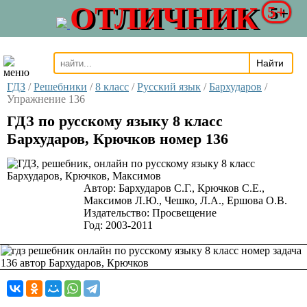
ОТЛИЧНИК
5+
ГДЗ
/
Решебники
/
8 класс
/
Русский язык
/
Бархударов
/
Упражнение 136
ГДЗ по русскому языку 8 класс
Бархударов, Крючков номер 136
Автор:
Бархударов С.Г., Крючков С.Е.,
Максимов Л.Ю., Чешко, Л.А., Ершова О.В.
Издательство:
Просвещение
Год:
2003-2011