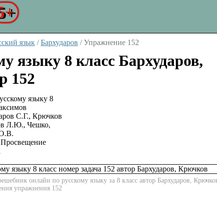
5+
сский язык
/
Бархударов
/
Упражнение 152
му языку 8 класс Бархударов,
р 152
аров С.Г., Крючков
в Л.Ю., Чешко,
О.В.
Просвещение
1
ешебник онлайн по русскому языку за 8 класс автор Бархударов, Крючко
шения упражнения 152