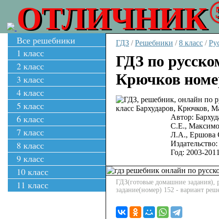
ОТЛИЧНИК
Все решебники
ГДЗ
/
Решебники
/
8 класс
/
Ру
1 класс
ГДЗ по русско
2 класс
Крючков номе
3 класс
4 класс
5 класс
6 класс
Автор:
Бархуд
С.Е., Максимо
7 класс
Л.А., Ершова 
8 класс
Издательство:
Год:
2003-201
9 класс
10 класс
ГДЗ(готовые домашние задания), р
11 класс
задание(номер) 152 - вариант ре