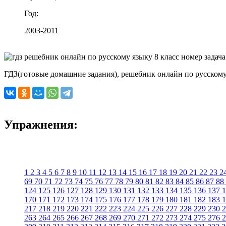
Год:
2003-2011
ГДЗ(готовые домашние задания), решебник онлайн по русскому 
Упражнения:
1
2
3
4
5
6
7
8
9
10
11
12
13
14
15
16
17
18
19
20
21
22
23
2
69
70
71
72
73
74
75
76
77
78
79
80
81
82
83
84
85
86
87
88
124
125
126
127
128
129
130
131
132
133
134
135
136
137
1
170
171
172
173
174
175
176
177
178
179
180
181
182
183
1
217
218
219
220
221
222
223
224
225
226
227
228
229
230
2
263
264
265
266
267
268
269
270
271
272
273
274
275
276
2