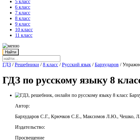
5 класс
6 класс
7 класс
8 класс
9 класс
10 класс
11 класс
ГДЗ
/
Решебники
/
8 класс
/
Русский язык
/
Бархударов
/
Упражн
ГДЗ по русскому языку 8 клас
Автор:
Бархударов С.Г., Крючков С.Е., Максимов Л.Ю., Чешко, Л
Издательство:
Просвещение