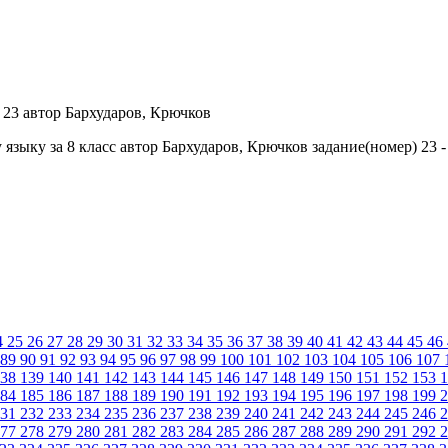
языку за 8 класс автор Бархударов, Крючков задание(номер) 23 
4
25
26
27
28
29
30
31
32
33
34
35
36
37
38
39
40
41
42
43
44
45
46
89
90
91
92
93
94
95
96
97
98
99
100
101
102
103
104
105
106
107
38
139
140
141
142
143
144
145
146
147
148
149
150
151
152
153
1
84
185
186
187
188
189
190
191
192
193
194
195
196
197
198
199
2
31
232
233
234
235
236
237
238
239
240
241
242
243
244
245
246
2
77
278
279
280
281
282
283
284
285
286
287
288
289
290
291
292
2