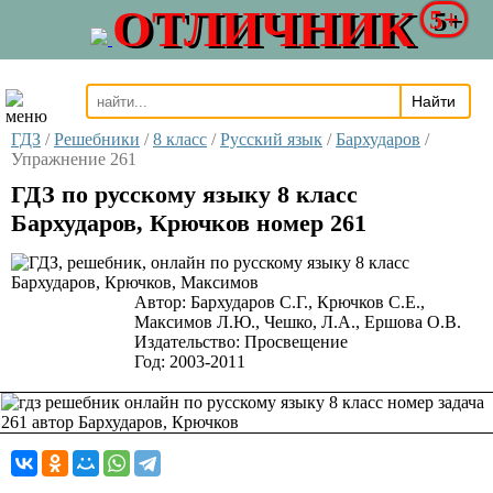
ОТЛИЧНИК
5+
ГДЗ
/
Решебники
/
8 класс
/
Русский язык
/
Бархударов
/
Упражнение 261
ГДЗ по русскому языку 8 класс
Бархударов, Крючков номер 261
Автор:
Бархударов С.Г., Крючков С.Е.,
Максимов Л.Ю., Чешко, Л.А., Ершова О.В.
Издательство:
Просвещение
Год:
2003-2011