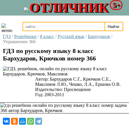
ОТЛИЧНИК
5+
ГДЗ
/
Решебники
/
8 класс
/
Русский язык
/
Бархударов
/
Упражнение 366
ГДЗ по русскому языку 8 класс
Бархударов, Крючков номер 366
Автор:
Бархударов С.Г., Крючков С.Е.,
Максимов Л.Ю., Чешко, Л.А., Ершова О.В.
Издательство:
Просвещение
Год:
2003-2011