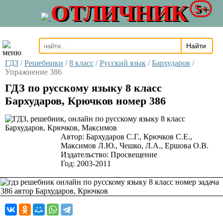
ОТЛИЧНИК
5+
ГДЗ
/
Решебники
/
8 класс
/
Русский язык
/
Бархударов
/
Упражнение 386
ГДЗ по русскому языку 8 класс
Бархударов, Крючков номер 386
Автор:
Бархударов С.Г., Крючков С.Е.,
Максимов Л.Ю., Чешко, Л.А., Ершова О.В.
Издательство:
Просвещение
Год:
2003-2011