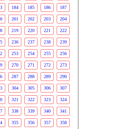
3
184
185
186
187
0
201
202
203
204
8
219
220
221
222
5
236
237
238
239
2
253
254
255
256
9
270
271
272
273
6
287
288
289
290
3
304
305
306
307
0
321
322
323
324
7
338
339
340
341
4
355
356
357
358