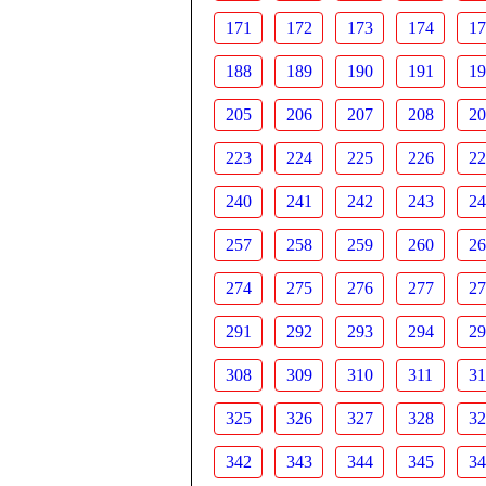
171
172
173
174
17
188
189
190
191
19
205
206
207
208
20
223
224
225
226
22
240
241
242
243
24
257
258
259
260
26
274
275
276
277
27
291
292
293
294
29
308
309
310
311
31
325
326
327
328
32
342
343
344
345
34