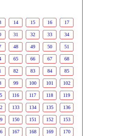
3
14
15
16
17
0
31
32
33
34
7
48
49
50
51
4
65
66
67
68
1
82
83
84
85
8
99
100
101
102
5
116
117
118
119
2
133
134
135
136
9
150
151
152
153
6
167
168
169
170