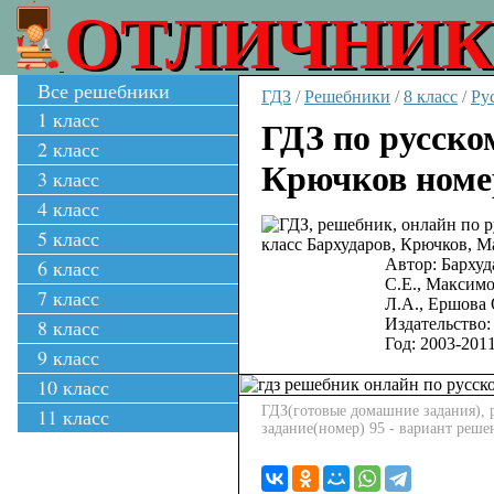
ОТЛИЧНИК
Все решебники
ГДЗ
/
Решебники
/
8 класс
/
Ру
1 класс
ГДЗ по русско
2 класс
Крючков номе
3 класс
4 класс
5 класс
6 класс
Автор:
Бархуд
С.Е., Максимо
7 класс
Л.А., Ершова 
8 класс
Издательство:
Год:
2003-201
9 класс
10 класс
ГДЗ(готовые домашние задания), р
11 класс
задание(номер) 95 - вариант реш