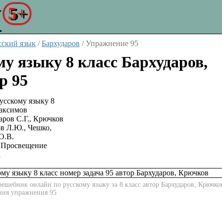
5+
сский язык
/
Бархударов
/
Упражнение 95
му языку 8 класс Бархударов,
р 95
аров С.Г., Крючков
в Л.Ю., Чешко,
О.В.
Просвещение
1
ешебник онлайн по русскому языку за 8 класс автор Бархударов, Крючко
ения упражнения 95