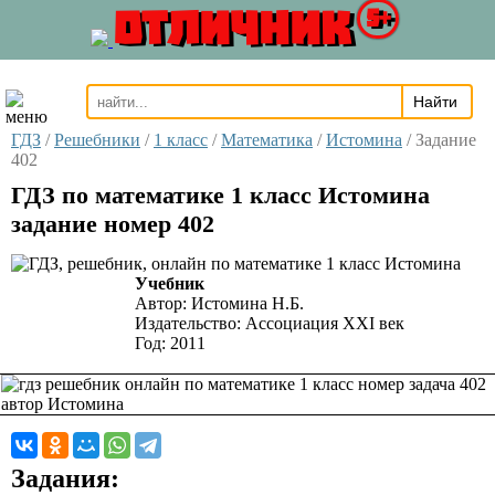
ОТЛИЧНИК
5+
ГДЗ
/
Решебники
/
1 класс
/
Математика
/
Истомина
/
Задание
402
ГДЗ по математике 1 класс Истомина
задание номер 402
Учебник
Автор:
Истомина Н.Б.
Издательство:
Ассоциация XXI век
Год:
2011
Задания: