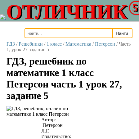
ОТЛИЧНИК
5
ГДЗ
/
Решебники
/
1 класс
/
Математика
/
Петерсон
/
Часть
1, урок 27 задание 5
ГДЗ, решебник по
математике 1 класс
Петерсон часть 1 урок 27,
задание 5
Автор:
Петерсон
Л.Г.
Издательство: