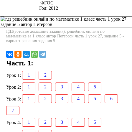
ФГОС
Год:
2012
ГДЗ(готовые домашние задания), решебник онлайн по
математике за 1 класс автор Петерсон часть 1 урок 27, задание 5 -
вариант решения задания 5
Часть 1:
1
2
Урок 1:
1
2
3
4
5
Урок 2:
1
2
3
4
5
6
Урок 3:
7
1
2
3
4
5
Урок 4: