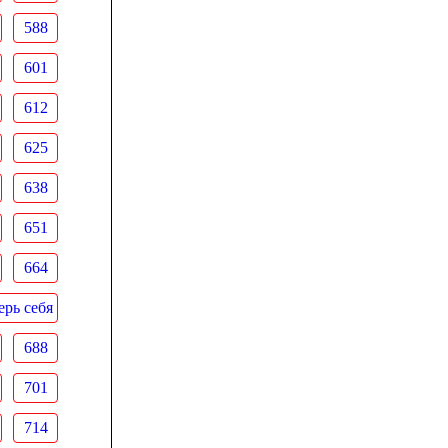
588
601
612
625
638
651
664
рь себя
688
701
714