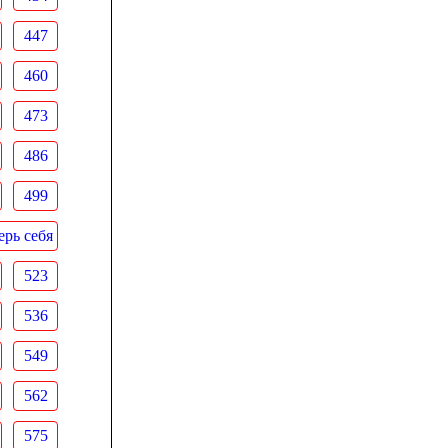
447
460
473
486
499
рь себя
523
536
549
562
575