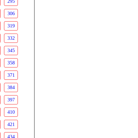
295
306
319
332
345
358
371
384
397
410
421
434