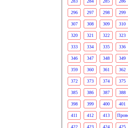
283
284
285
286
296
297
298
299
307
308
309
310
320
321
322
323
333
334
335
336
346
347
348
349
359
360
361
362
372
373
374
375
385
386
387
388
398
399
400
401
411
412
413
Прове
422
423
424
425