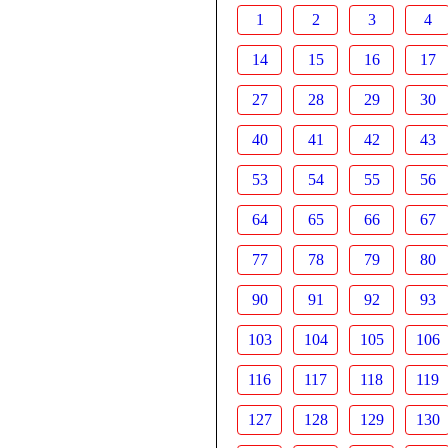
1
2
3
4
14
15
16
17
27
28
29
30
40
41
42
43
53
54
55
56
64
65
66
67
77
78
79
80
90
91
92
93
103
104
105
106
116
117
118
119
127
128
129
130