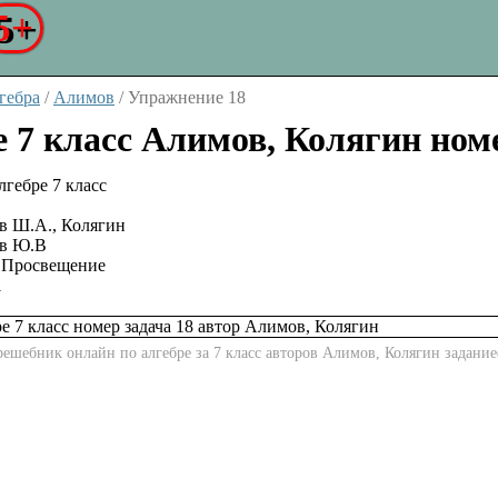
5+
гебра
/
Алимов
/
Упражнение 18
е 7 класс Алимов, Колягин ном
в Ш.А., Колягин
ов Ю.В
Просвещение
1
ешебник онлайн по алгебре за 7 класс авторов Алимов, Колягин задание