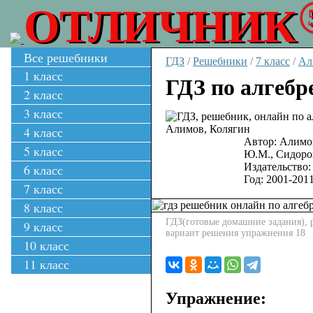
ОТЛИЧНИК
Все решебники
ГДЗ
/
Решебники
/
7 класс
/
Ал
1 класс
ГДЗ по алгебр
2 класс
3 класс
4 класс
Автор:
Алимо
5 класс
Ю.М., Сидор
Издательство:
6 класс
Год:
2001-201
7 класс
8 класс
ГДЗ(готовые домашние задания), р
9 класс
вариант решения упражнения 18
10 класс
11 класс
Упражнение: