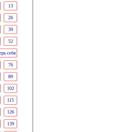
13
26
39
52
рь себя
76
89
102
115
126
139