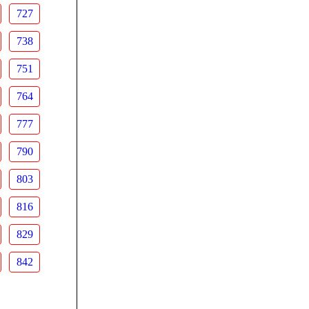
727
738
751
764
777
790
803
816
829
842