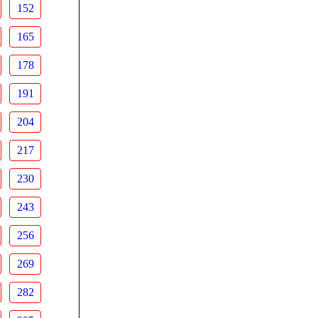
152
165
178
191
204
217
230
243
256
269
282