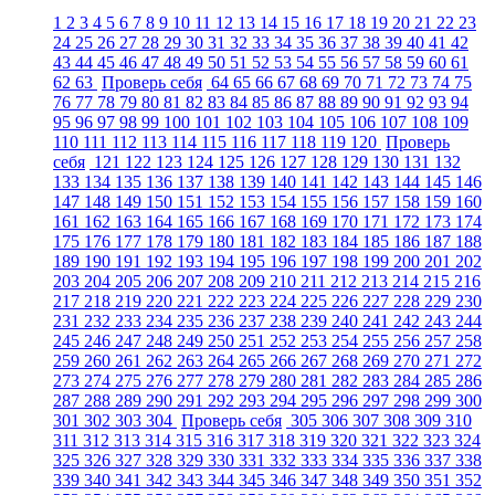
1
2
3
4
5
6
7
8
9
10
11
12
13
14
15
16
17
18
19
20
21
22
23
24
25
26
27
28
29
30
31
32
33
34
35
36
37
38
39
40
41
42
43
44
45
46
47
48
49
50
51
52
53
54
55
56
57
58
59
60
61
62
63
Проверь себя
64
65
66
67
68
69
70
71
72
73
74
75
76
77
78
79
80
81
82
83
84
85
86
87
88
89
90
91
92
93
94
95
96
97
98
99
100
101
102
103
104
105
106
107
108
109
110
111
112
113
114
115
116
117
118
119
120
Проверь
себя
121
122
123
124
125
126
127
128
129
130
131
132
133
134
135
136
137
138
139
140
141
142
143
144
145
146
147
148
149
150
151
152
153
154
155
156
157
158
159
160
161
162
163
164
165
166
167
168
169
170
171
172
173
174
175
176
177
178
179
180
181
182
183
184
185
186
187
188
189
190
191
192
193
194
195
196
197
198
199
200
201
202
203
204
205
206
207
208
209
210
211
212
213
214
215
216
217
218
219
220
221
222
223
224
225
226
227
228
229
230
231
232
233
234
235
236
237
238
239
240
241
242
243
244
245
246
247
248
249
250
251
252
253
254
255
256
257
258
259
260
261
262
263
264
265
266
267
268
269
270
271
272
273
274
275
276
277
278
279
280
281
282
283
284
285
286
287
288
289
290
291
292
293
294
295
296
297
298
299
300
301
302
303
304
Проверь себя
305
306
307
308
309
310
311
312
313
314
315
316
317
318
319
320
321
322
323
324
325
326
327
328
329
330
331
332
333
334
335
336
337
338
339
340
341
342
343
344
345
346
347
348
349
350
351
352