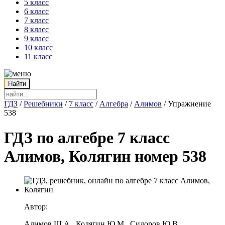
5 класс
6 класс
7 класс
8 класс
9 класс
10 класс
11 класс
ГДЗ
/
Решебники
/
7 класс
/
Алгебра
/
Алимов
/
Упражнение
538
ГДЗ по алгебре 7 класс
Алимов, Колягин номер 538
Автор:
Алимов Ш.А., Колягин Ю.М., Сидоров Ю.В