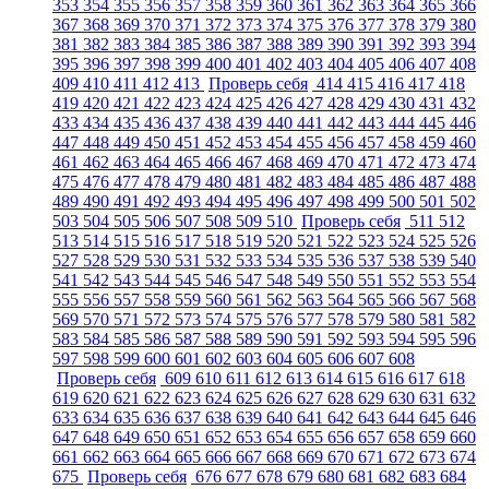
353
354
355
356
357
358
359
360
361
362
363
364
365
366
367
368
369
370
371
372
373
374
375
376
377
378
379
380
381
382
383
384
385
386
387
388
389
390
391
392
393
394
395
396
397
398
399
400
401
402
403
404
405
406
407
408
409
410
411
412
413
Проверь себя
414
415
416
417
418
419
420
421
422
423
424
425
426
427
428
429
430
431
432
433
434
435
436
437
438
439
440
441
442
443
444
445
446
447
448
449
450
451
452
453
454
455
456
457
458
459
460
461
462
463
464
465
466
467
468
469
470
471
472
473
474
475
476
477
478
479
480
481
482
483
484
485
486
487
488
489
490
491
492
493
494
495
496
497
498
499
500
501
502
503
504
505
506
507
508
509
510
Проверь себя
511
512
513
514
515
516
517
518
519
520
521
522
523
524
525
526
527
528
529
530
531
532
533
534
535
536
537
538
539
540
541
542
543
544
545
546
547
548
549
550
551
552
553
554
555
556
557
558
559
560
561
562
563
564
565
566
567
568
569
570
571
572
573
574
575
576
577
578
579
580
581
582
583
584
585
586
587
588
589
590
591
592
593
594
595
596
597
598
599
600
601
602
603
604
605
606
607
608
Проверь себя
609
610
611
612
613
614
615
616
617
618
619
620
621
622
623
624
625
626
627
628
629
630
631
632
633
634
635
636
637
638
639
640
641
642
643
644
645
646
647
648
649
650
651
652
653
654
655
656
657
658
659
660
661
662
663
664
665
666
667
668
669
670
671
672
673
674
675
Проверь себя
676
677
678
679
680
681
682
683
684