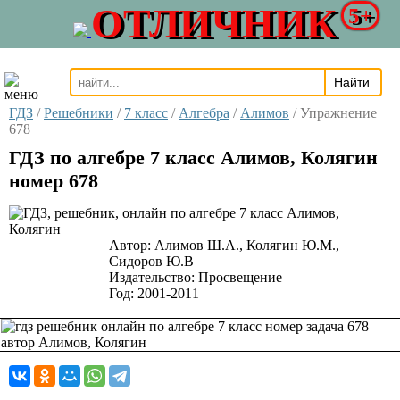
ОТЛИЧНИК
5+
ГДЗ
/
Решебники
/
7 класс
/
Алгебра
/
Алимов
/
Упражнение
678
ГДЗ по алгебре 7 класс Алимов, Колягин
номер 678
Автор:
Алимов Ш.А., Колягин Ю.М.,
Сидоров Ю.В
Издательство:
Просвещение
Год:
2001-2011