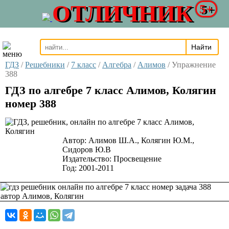
ОТЛИЧНИК
5+
ГДЗ
/
Решебники
/
7 класс
/
Алгебра
/
Алимов
/
Упражнение
388
ГДЗ по алгебре 7 класс Алимов, Колягин
номер 388
Автор:
Алимов Ш.А., Колягин Ю.М.,
Сидоров Ю.В
Издательство:
Просвещение
Год:
2001-2011