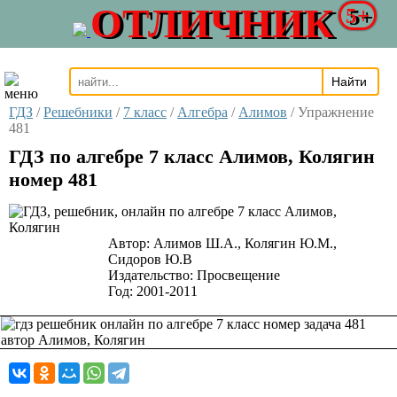
ОТЛИЧНИК
5+
ГДЗ
/
Решебники
/
7 класс
/
Алгебра
/
Алимов
/
Упражнение
481
ГДЗ по алгебре 7 класс Алимов, Колягин
номер 481
Автор:
Алимов Ш.А., Колягин Ю.М.,
Сидоров Ю.В
Издательство:
Просвещение
Год:
2001-2011